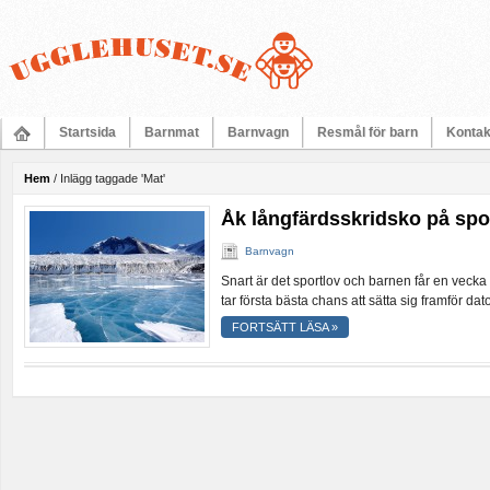
Startsida
Barnmat
Barnvagn
Resmål för barn
Kontak
Hem
/
Inlägg taggade 'Mat'
Åk långfärdsskridsko på spo
Barnvagn
Snart är det sportlov och barnen får en vecka l
tar första bästa chans att sätta sig framför dat
FORTSÄTT LÄSA »