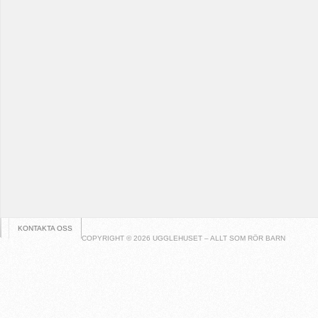
KONTAKTA OSS
COPYRIGHT © 2026 UGGLEHUSET – ALLT SOM RÖR BARN