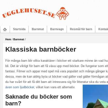
Startsida
Barnmat
Barnvagn
Resmål för barn
Kontak
Hem
/
Barnmat
/
Klassiska barnböcker
För många barn blir olika karaktärer i böcker ett starkare minne än vad h
bli. Det är viktigt för barn att få växa upp med böcker. De fungerar som et
fantasi. Filmer och appar med spel må vara populärt och många gånger ka
dessa, men de kan aldrig byta ut böcker vad gäller vad gäller förmågan at
du har svårt för att få ditt barn att intressera sig för litteratur ska du vet
även som ljudböcker
, vilket kan vara ett alternativ.
Saknade du böcker som
barn?