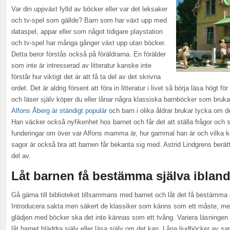
Var din uppväxt fylld av böcker eller var det leksaker
och tv-spel som gällde? Barn som har växt upp med
dataspel, appar eller som något tidigare playstation
och tv-spel har många gånger växt upp utan böcker.
Detta beror förstås också på föräldrarna. En förälder
som inte är intresserad av litteratur kanske inte
förstår hur viktigt det är att få ta del av det skrivna
ordet. Det är aldrig försent att föra in litteratur i livet så börja läsa högt fö
och läser själv köper du eller lånar några klassiska barnböcker som bruk
Alfons Åberg är ständigt populär
och barn i olika åldrar brukar tycka om de
Han väcker också nyfikenhet hos barnet och får det att ställa frågor och 
funderingar om över var Alfons mamma är, hur gammal han är och vilka k
sagor är också bra att barnen får bekanta sig med. Astrid Lindgrens berätte
del av.
Låt barnen få bestämma själva iblan
Gå gärna till biblioteket tillsammans med barnet och låt det få bestämma
Introducera sakta men säkert de klassiker som känns som ett måste, men 
glädjen med böcker ska det inte kännas som ett tvång. Variera läsningen 
låt barnet bläddra själv eller läsa själv om det kan. Låna ljudböcker av 